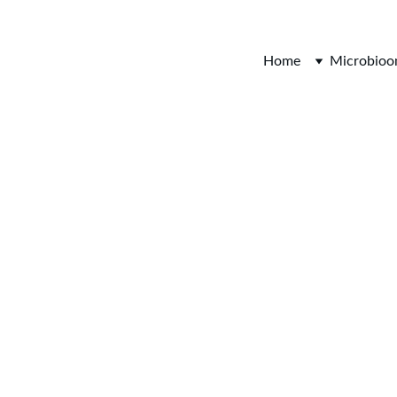
Van Nature Gezond
Home
Microbio
4/6/2025
1 min lezen