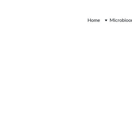
Van Nature Gezond
Home
Microbio
2/27/2026
4 min lezen